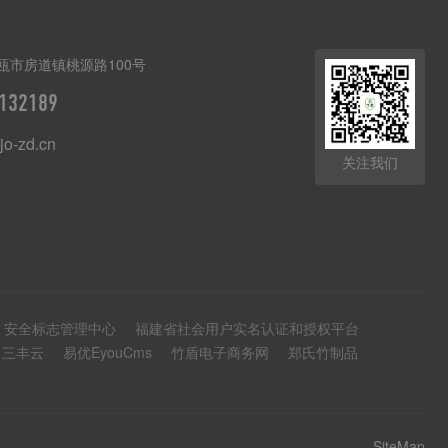
瓯市房道镇桃源路100号
132189
o-zd.cn
关注我们
安全标志管理中心
福建省社会用户实名认证和授权平台
三丰云
易优EyouCms
竹盾电子商务网
郑氏竹制品
SiteMap