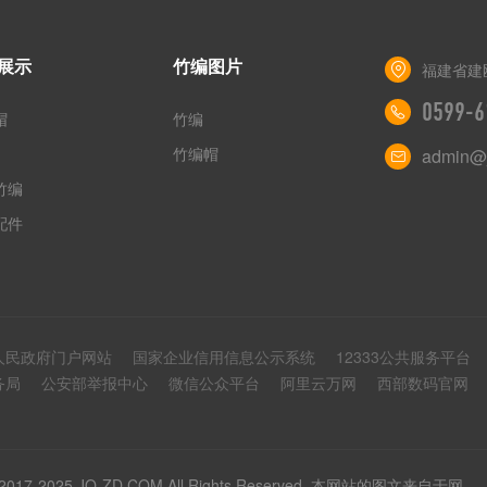
展示
竹编图片
福建省建
0599-6
帽
竹编
竹编帽
admin@j
竹编
配件
人民政府门户网站
国家企业信用信息公示系统
12333公共服务平台
务局
公安部举报中心
微信公众平台
阿里云万网
西部数码官网
025 JO-ZD.COM All Rights Reserved. 本网站的图文来自于网