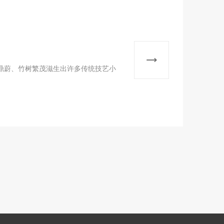
鼎蔚、竹树繁茂滋生出许多传统技艺小