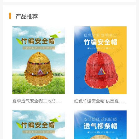
产品推荐
夏
季透气安全帽工地防晒小帽檐国标安全帽遮阳帽檐施工头盔竹编帽
红
色竹编安全帽 供应夏季透气安全帽 工地竹子藤安全帽防护帽批发