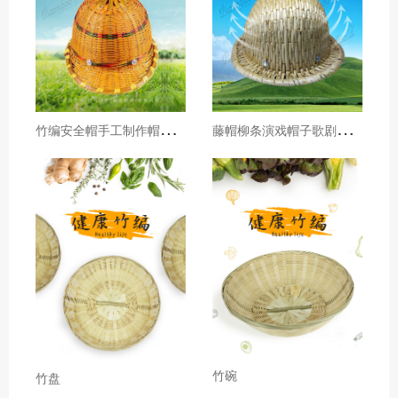
竹
编安全帽手工制作帽透风夏天防护工地施工劳保防护头盔劳保用品
藤
帽柳条演戏帽子歌剧帽柳编工程竹帽 藤编遮阳
竹碗
竹盘