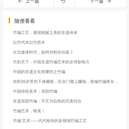
上一篇
下一篇
随便看看
竹编工艺：展现细腻之美的非遗传承
以竹代木以竹胜木
社交媒体时代，如何对粉丝估值？
竹韵天下：中国非遗竹编艺术的全球影响力
中国的非遗文化有哪些之竹编
农民26岁受伤下身瘫痪，趴在门槛上赚钱，靠编竹编将女儿抚养成人
中国传统美术：东阳竹编
非遗东阳竹编：手艺与自然的完美结合
竹编艺术，唯美！
竹编·艺术——代代相传的多领域竹编工艺