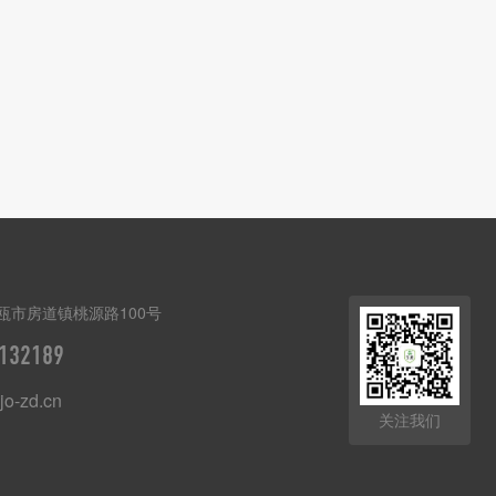
瓯市房道镇桃源路100号
132189
o-zd.cn
关注我们