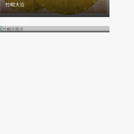
竹帽大沿
竹帽主图片