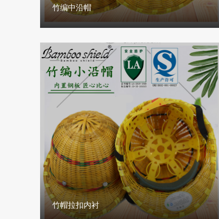
竹编中沿帽
竹帽拉扣内衬