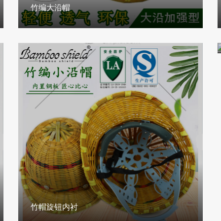
竹编大沿帽
竹帽旋钮内衬