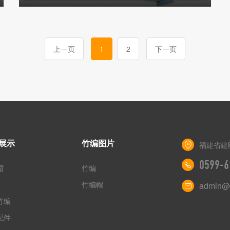
上一页
1
2
下一页
展示
竹编图片
福建省建
0599-6
帽
竹编
竹编帽
admin@j
竹编
配件